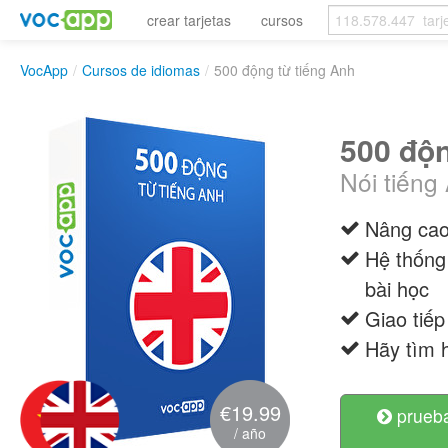
crear tarjetas
cursos
VocApp
/
Cursos de idiomas
/
500 động từ tiếng Anh
500 độn
Nói tiếng 
Nâng cao
Hệ thống 
bài học
Giao tiếp
Hãy tìm h
€19.99
prueba
/ año