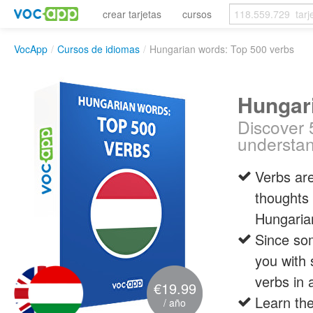
crear tarjetas
cursos
VocApp
/
Cursos de idiomas
/
Hungarian words: Top 500 verbs
Hungari
Discover 
understan
Verbs are
thoughts 
Hungarian
Since so
you with 
verbs in 
€19.99
Learn th
/ año