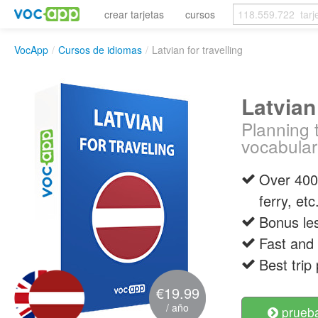
crear tarjetas
cursos
VocApp
/
Cursos de idiomas
/
Latvian for travelling
Latvian 
Planning 
vocabular
Over 400 
ferry, etc
Bonus les
Fast and 
Best trip
€19.99
/ año
prueba