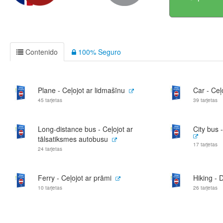
Contenido
100% Seguro
Plane - Ceļojot ar lidmašīnu
Car - Ceļ
45 tarjetas
39 tarjetas
Long-distance bus - Ceļojot ar
City bus 
tālsatiksmes autobusu
17 tarjetas
24 tarjetas
Ferry - Ceļojot ar prāmi
Hiking - 
10 tarjetas
26 tarjetas