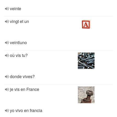
veinte
vingt et un
veintiuno
où vis tu?
donde vives?
je vis en France
yo vivo en francia