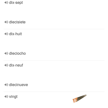
dix-sept
diecisiete
dix-huit
dieciocho
dix-neuf
diecinueve
vingt