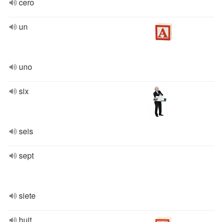
cero
un
uno
six
seis
sept
siete
huit