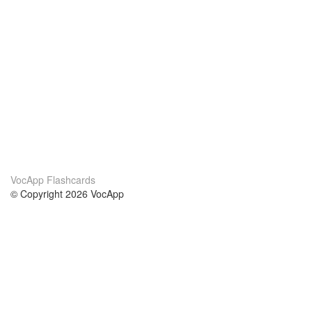
VocApp Flashcards
© Copyright 2026 VocApp
02-798 Mielczarskiego 8/58
Warsaw, Poland (EU)