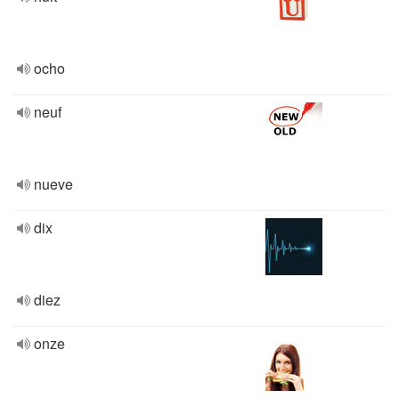
ocho
neuf
nueve
dix
diez
onze