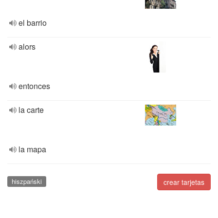
el barrio
alors
entonces
la carte
la mapa
hiszpański
crear tarjetas