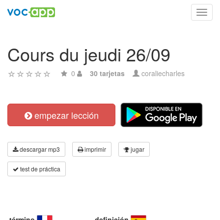
Toggl
navig
Cours du jeudi 26/09
0
30 tarjetas
coraliecharles
empezar lección
descargar mp3
imprimir
jugar
test de práctica
término
definición