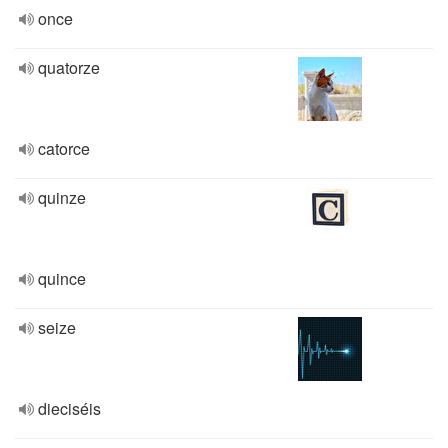
once
quatorze
catorce
quinze
quince
seize
dieciséis