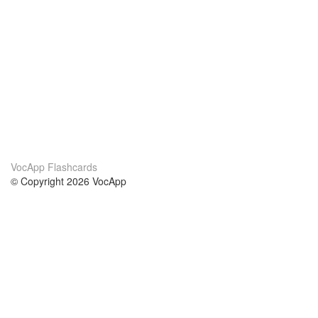
VocApp Flashcards
© Copyright 2026 VocApp
02-798 Mielczarskiego 8/58
Warsaw, Poland (EU)