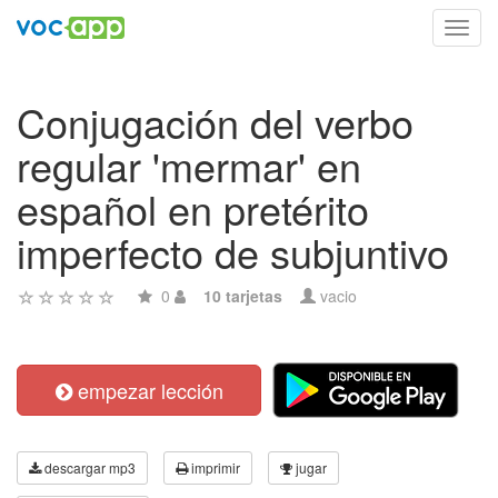
Toggl
navig
Conjugación del verbo
regular 'mermar' en
español en pretérito
imperfecto de subjuntivo
0
10 tarjetas
vacio
empezar lección
descargar mp3
imprimir
jugar