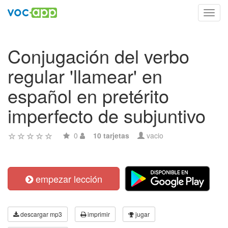
Toggl
navig
Conjugación del verbo
regular 'llamear' en
español en pretérito
imperfecto de subjuntivo
0
10 tarjetas
vacio
empezar lección
descargar mp3
imprimir
jugar