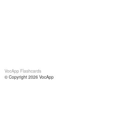
VocApp Flashcards
© Copyright 2026 VocApp
02-798 Mielczarskiego 8/58
Warsaw, Poland (EU)