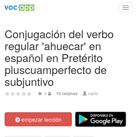
Toggl
navig
Conjugación del verbo
regular 'ahuecar' en
español en Pretérito
pluscuamperfecto de
subjuntivo
0
10 tarjetas
vacio
empezar lección