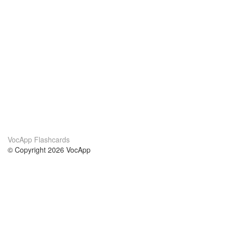
VocApp Flashcards
© Copyright 2026 VocApp
02-798 Mielczarskiego 8/58
Warsaw, Poland (EU)