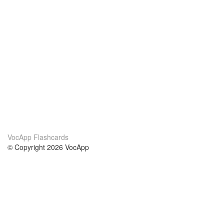
VocApp Flashcards
© Copyright 2026 VocApp
02-798 Mielczarskiego 8/58
Warsaw, Poland (EU)