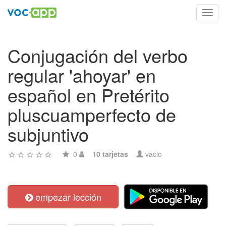
Toggl
navig
Conjugación del verbo
regular 'ahoyar' en
español en Pretérito
pluscuamperfecto de
subjuntivo
0
10 tarjetas
vacio
empezar lección