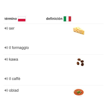
término
definición
ser
il formaggio
kawa
il caffè
obiad