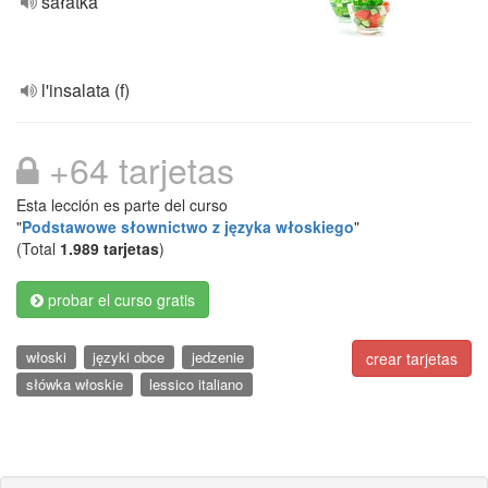
sałatka
l'insalata (f)
+64 tarjetas
Esta lección es parte del curso
"
Podstawowe słownictwo z języka włoskiego
"
(Total
1.989 tarjetas
)
probar el curso gratis
włoski
języki obce
jedzenie
crear tarjetas
słówka włoskie
lessico italiano