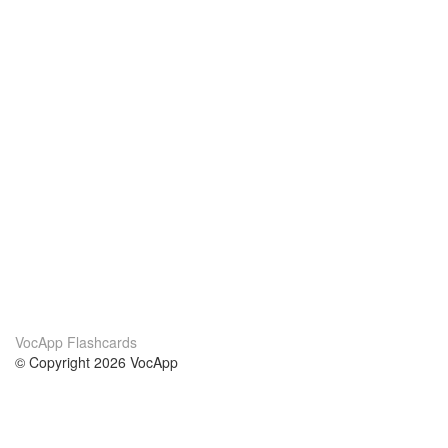
VocApp Flashcards
© Copyright 2026 VocApp
02-798 Mielczarskiego 8/58
Warsaw, Poland (EU)