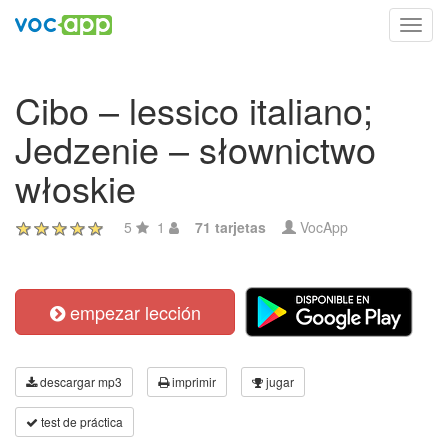
Toggl
navig
Cibo – lessico italiano;
Jedzenie – słownictwo
włoskie
5
1
71 tarjetas
VocApp
empezar lección
descargar mp3
imprimir
jugar
test de práctica