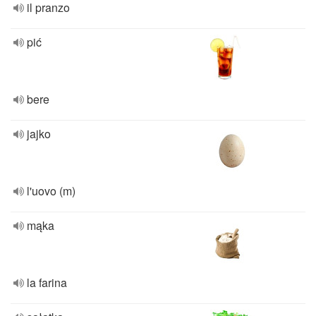
il pranzo
pić
bere
jajko
l'uovo (m)
mąka
la farina