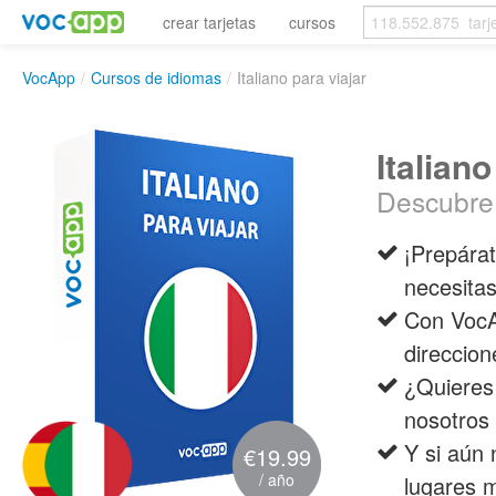
crear tarjetas
cursos
VocApp
/
Cursos de idiomas
/
Italiano para viajar
Italiano
Descubre l
¡Prepárat
necesitas
Con VocA
direccion
¿Quieres
nosotros
Y si aún 
€19.99
/ año
lugares m