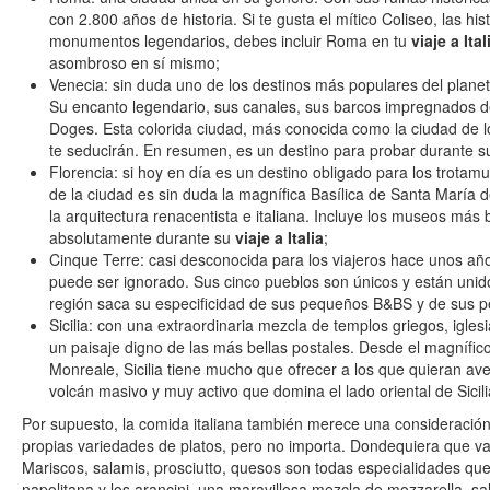
con 2.800 años de historia. Si te gusta el mítico Coliseo, las hi
monumentos legendarios, debes incluir Roma en tu
viaje a Ital
asombroso en sí mismo;
Venecia: sin duda uno de los destinos más populares del planeta
Su encanto legendario, sus canales, sus barcos impregnados de 
Doges. Esta colorida ciudad, más conocida como la ciudad de 
te seducirán. En resumen, es un destino para probar durante 
Florencia: si hoy en día es un destino obligado para los trotamun
de la ciudad es sin duda la magnífica Basílica de Santa María 
la arquitectura renacentista e italiana. Incluye los museos más b
absolutamente durante su
viaje a Italia
;
Cinque Terre: casi desconocida para los viajeros hace unos año
puede ser ignorado. Sus cinco pueblos son únicos y están unid
región saca su especificidad de sus pequeños B&BS y de sus 
Sicilia: con una extraordinaria mezcla de templos griegos, igl
un paisaje digno de las más bellas postales. Desde el magnífi
Monreale, Sicilia tiene mucho que ofrecer a los que quieran aven
volcán masivo y muy activo que domina el lado oriental de Sicili
Por supuesto, la comida italiana también merece una consideraci
propias variedades de platos, pero no importa. Dondequiera que v
Mariscos, salamis, prosciutto, quesos son todas especialidades que 
napolitana y los arancini, una maravillosa mezcla de mozzarella, sa