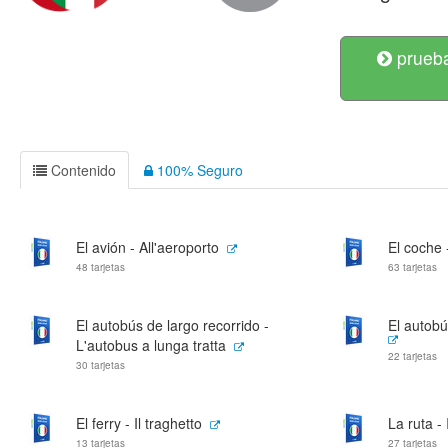
prueba
Contenido
100% Seguro
El avión - All'aeroporto
El coche
48 tarjetas
63 tarjetas
El autobús de largo recorrido -
El autobú
L'autobus a lunga tratta
22 tarjetas
30 tarjetas
El ferry - Il traghetto
La ruta - 
13 tarjetas
27 tarjetas