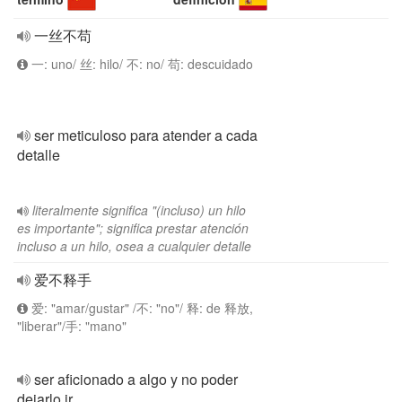
一丝不苟
一: uno/ 丝: hilo/ 不: no/ 苟: descuidado
ser meticuloso para atender a cada
detalle
literalmente significa "(incluso) un hilo
es importante"; significa prestar atención
incluso a un hilo, osea a cualquier detalle
爱不释手
爱: "amar/gustar" /不: "no"/ 释: de 释放,
"liberar"/手: "mano"
ser aficionado a algo y no poder
dejarlo ir