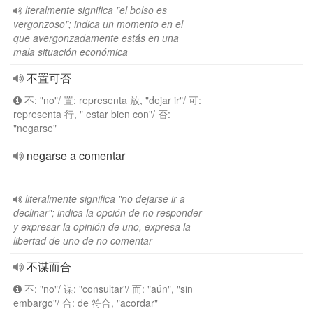
lteralmente significa "el bolso es
vergonzoso"; indica un momento en el
que avergonzadamente estás en una
mala situación económica
不置可否
不: "no"/ 置: representa 放, "dejar ir"/ 可:
representa 行, " estar bien con"/ 否:
"negarse"
negarse a comentar
literalmente significa "no dejarse ir a
declinar"; indica la opción de no responder
y expresar la opinión de uno, expresa la
libertad de uno de no comentar
不谋而合
不: "no"/ 谋: "consultar"/ 而: "aún", "sin
embargo"/ 合: de 符合, "acordar"