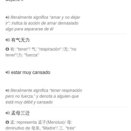
literalmente significa “amar y no dejar
ir”; indica la acción de amar demasiado
algo para separarse de él
有气无力
有: "tener"/ 气: "respiración" /无: "no
tener"/力: "fuerza"
estar muy cansado
literalmente significa “tener respiración
pero no fuerza,” y denota a alguien que
está muy débil y cansado
孟母三迁
孟: representa 孟子(Mencius)/ 母:
diminutivo de 母亲, "Madre"/ 三. "trés"