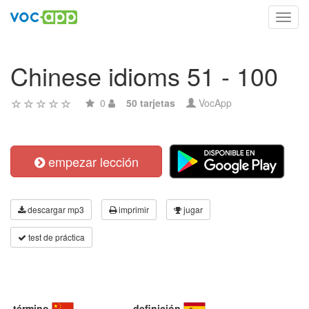
Toggl
navig
Chinese idioms 51 - 100
0
50 tarjetas
VocApp
empezar lección
descargar mp3
imprimir
jugar
test de práctica
término
definición