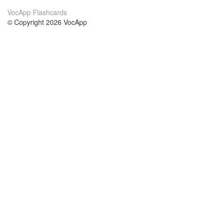
VocApp Flashcards
© Copyright 2026 VocApp
02-798 Mielczarskiego 8/58
Warsaw, Poland (EU)
Acerca de Nosotros
condiciones
nuestro equipo
100% Garantía
blog
política de privacidad
prácticas Erasmus+
condiciones
prácticas a distancia
GDPR
Contacto
cursos
contáctanos
estudio inglés