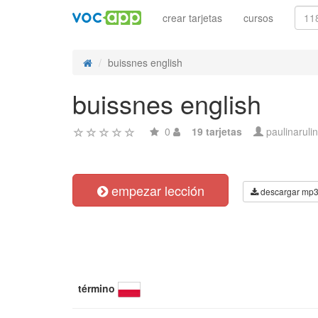
crear tarjetas
cursos
buissnes english
buissnes english
0
19 tarjetas
paulinaruli
empezar lección
descargar mp
término