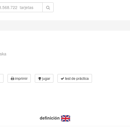
nska
3
imprimir
jugar
test de práctica
definición