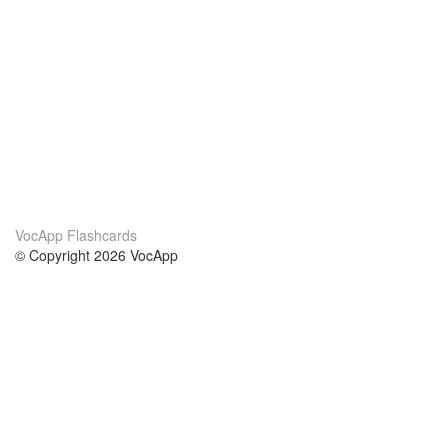
VocApp Flashcards
© Copyright 2026 VocApp
02-798 Mielczarskiego 8/58
Warsaw, Poland (EU)