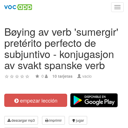
Toggl
navig
Bøying av verb 'sumergir'
pretérito perfecto de
subjuntivo - konjugasjon
av svakt spanske verb
0
10 tarjetas
vacio
empezar lección
descargar mp3
imprimir
jugar