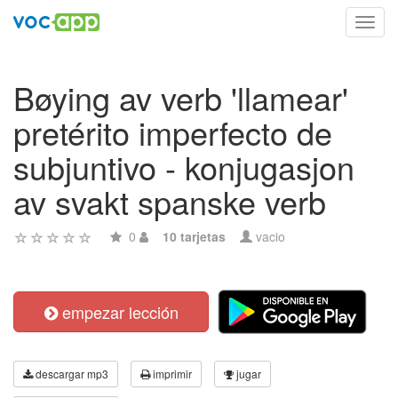
Toggl
navig
Bøying av verb 'llamear'
pretérito imperfecto de
subjuntivo - konjugasjon
av svakt spanske verb
0
10 tarjetas
vacio
empezar lección
descargar mp3
imprimir
jugar