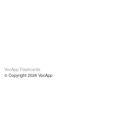
VocApp Flashcards
© Copyright 2026 VocApp
02-798 Mielczarskiego 8/58
Warsaw, Poland (EU)