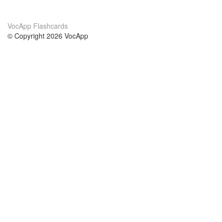
VocApp Flashcards
© Copyright 2026 VocApp
02-798 Mielczarskiego 8/58
Warsaw, Poland (EU)
Acerca de Nosotros
condiciones
nuestro equipo
100% Garantía
blog
política de privacidad
prácticas Erasmus+
condiciones
prácticas a distancia
GDPR
Contacto
cursos