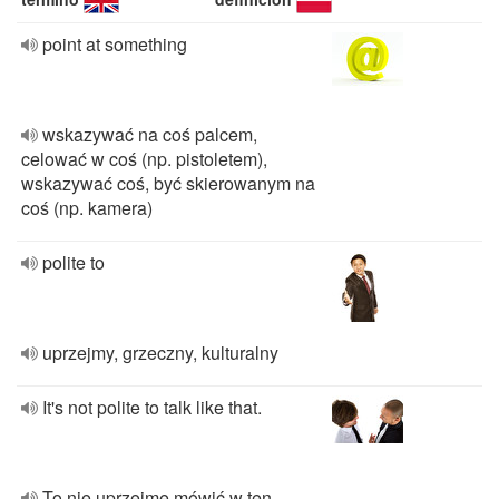
point at something
wskazywać na coś palcem,
celować w coś (np. pistoletem),
wskazywać coś, być skierowanym na
coś (np. kamera)
polite to
uprzejmy, grzeczny, kulturalny
It's not polite to talk like that.
To nie uprzejme mówić w ten