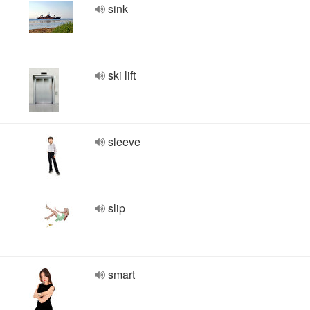
sink
ski lift
sleeve
slip
smart