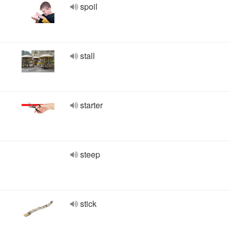
spoil
stall
starter
steep
stick