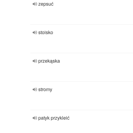
zepsuć
stoisko
przekąska
stromy
patyk przykleić