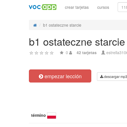
crear tarjetas
cursos
b1 ostateczne starcie
b1 ostateczne starcie
0
42 tarjetas
estrella310
empezar lección
descargar mp
término