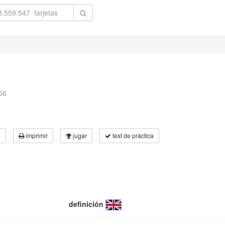
66
3
imprimir
jugar
test de práctica
definición