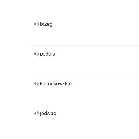
brzeg
podpis
kierunkowskaz
jedwab