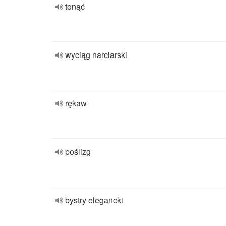
tonąć
wyciąg narciarski
rękaw
poślizg
bystry elegancki