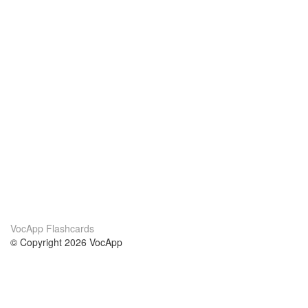
VocApp Flashcards
© Copyright 2026 VocApp
02-798 Mielczarskiego 8/58
Warsaw, Poland (EU)