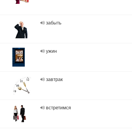
забыть
ужин
завтрак
встретимся