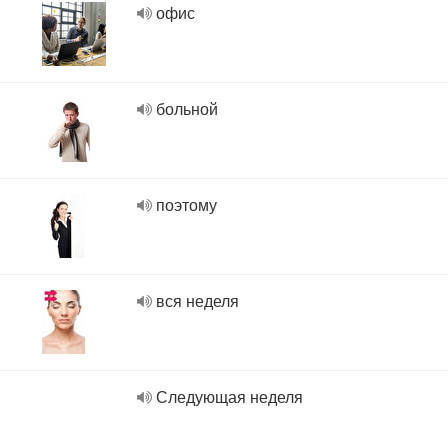
офис
больной
поэтому
вся неделя
Следующая неделя