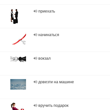
приехать
начинаться
вокзал
довезти на машине
вручить подарок