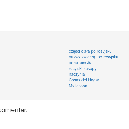
części ciała po rosyjsku
nazwy zwierząt po rosyjsku
политика 🚓
rosyjski zakupy
naczynia
Cosas del Hogar
My lesson
comentar.