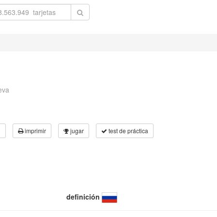
eva
3
imprimir
jugar
test de práctica
definición