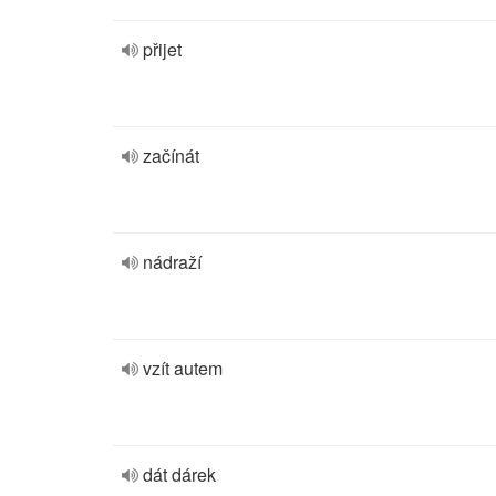
přijet
začínát
nádraží
vzít autem
dát dárek