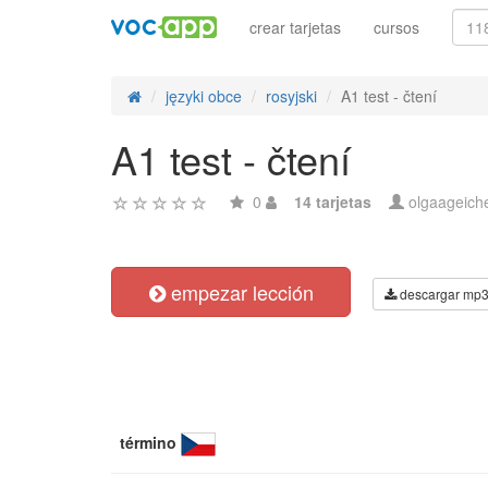
crear tarjetas
cursos
języki obce
rosyjski
A1 test - čtení
A1 test - čtení
0
14 tarjetas
olgaageich
empezar lección
descargar mp
término