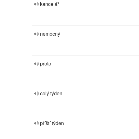
kancelář
nemocný
proto
celý týden
příští týden