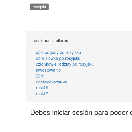
rosyjski
Lecciones similares:
opis pogody po rosyjsku
dom slowka po rosyjsku
członkowie rodziny po rosyjsku
inwestowanie
日常
словосочетание
ruski 9
ruski 7
Debes iniciar sesión para poder 