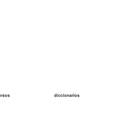
ursos
diccionarios
tudio inglés
tudio alemán
tudio francés
tudio ruso
tudio noruego
tudio sueco