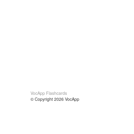
VocApp Flashcards
© Copyright 2026 VocApp
02-798 Mielczarskiego 8/58
Warsaw, Poland (EU)