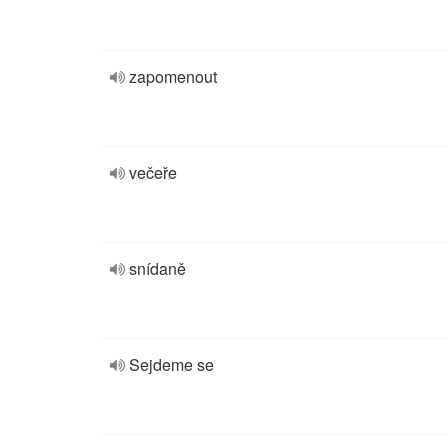
zapomenout
večeře
snídaně
Sejdeme se