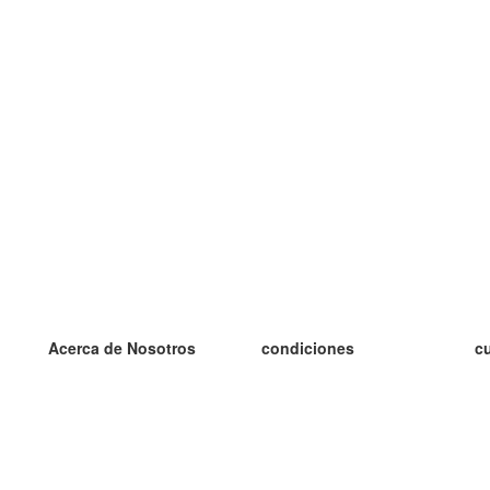
Acerca de Nosotros
condiciones
c
nuestro equipo
100% Garantía
es
blog
política de privacidad
es
prácticas Erasmus+
condiciones
es
prácticas a distancia
GDPR
es
es
Contacto
Más
es