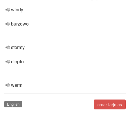
windy
burzowo
stormy
ciepło
warm
English
crear tarjetas