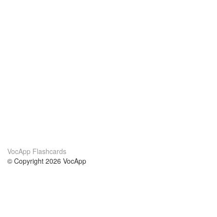
VocApp Flashcards
© Copyright 2026 VocApp
02-798 Mielczarskiego 8/58
Warsaw, Poland (EU)