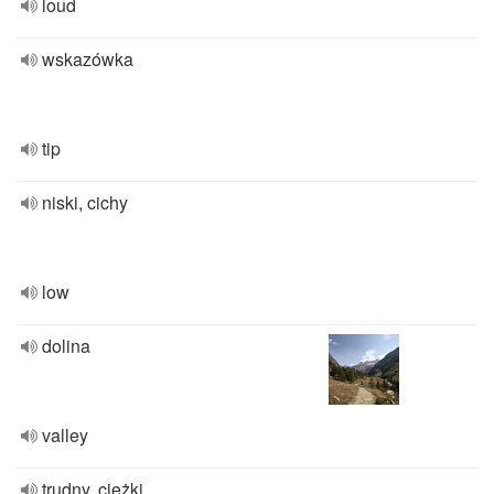
loud
wskazówka
tip
niski, cichy
low
dolina
valley
trudny, ciężki