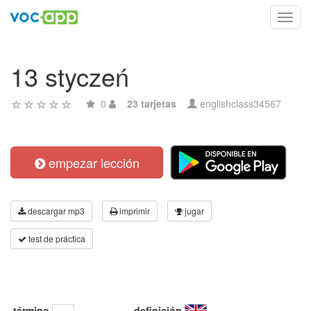
Toggl
navig
13 styczeń
0
23 tarjetas
englishclass34567
empezar lección
descargar mp3
imprimir
jugar
test de práctica
término
definición