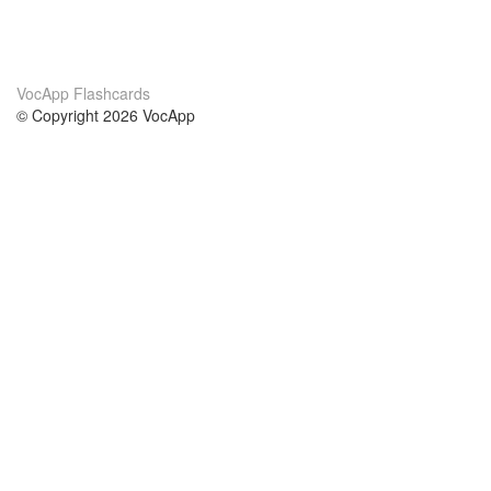
VocApp Flashcards
© Copyright 2026 VocApp
02-798 Mielczarskiego 8/58
Warsaw, Poland (EU)
Acerca de Nosotros
condiciones
nuestro equipo
100% Garantía
blog
política de privacidad
prácticas Erasmus+
condiciones
prácticas a distancia
GDPR