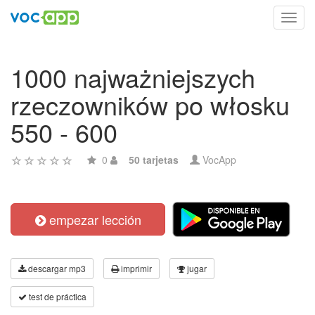
Toggl
navig
1000 najważniejszych
rzeczowników po włosku
550 - 600
0
50 tarjetas
VocApp
empezar lección
descargar mp3
imprimir
jugar
test de práctica