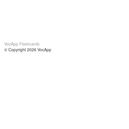
VocApp Flashcards
© Copyright 2026 VocApp
02-798 Mielczarskiego 8/58
Warsaw, Poland (EU)
Acerca de Nosotros
condiciones
nuestro equipo
100% Garantía