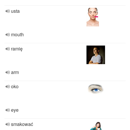
usta
mouth
ramię
arm
oko
eye
smakować