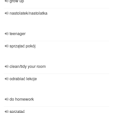
grow up
nastolatek/nastolatka
teenager
sprzątać pokój
clean/tidy your room
odrabiać lekcje
do homework
sprzątać