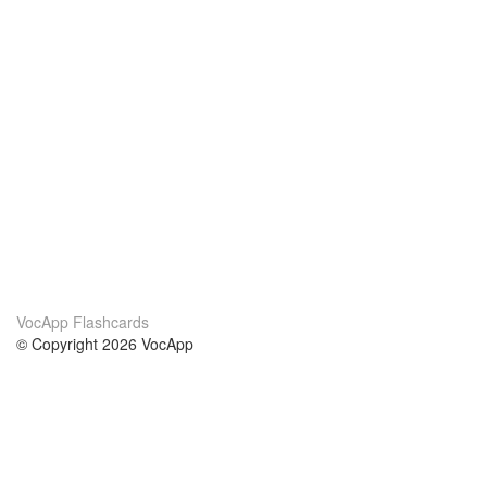
VocApp Flashcards
© Copyright 2026 VocApp
02-798 Mielczarskiego 8/58
Warsaw, Poland (EU)