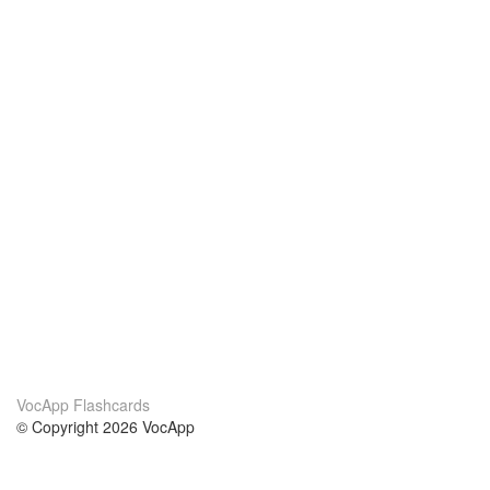
VocApp Flashcards
© Copyright 2026 VocApp
02-798 Mielczarskiego 8/58