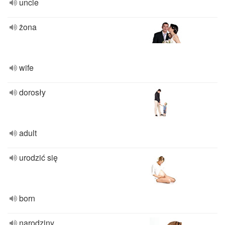
uncle
żona
wife
dorosły
adult
urodzić się
born
narodziny