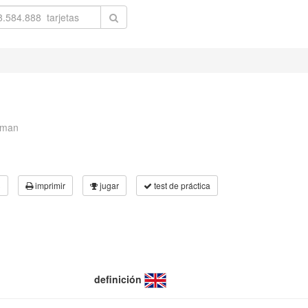
zman
3
imprimir
jugar
test de práctica
definición