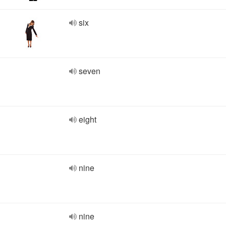
six
seven
eight
nine
nine