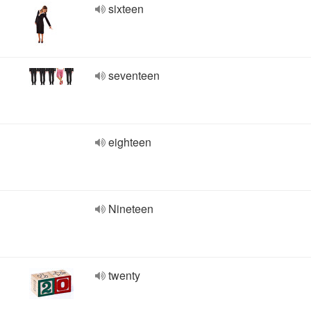
sixteen
seventeen
eighteen
Nineteen
twenty