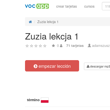
crear tarjetas
cursos
Zuzia lekcja 1
Zuzia lekcja 1
0
71 tarjetas
adamszus
empezar lección
descargar mp
término