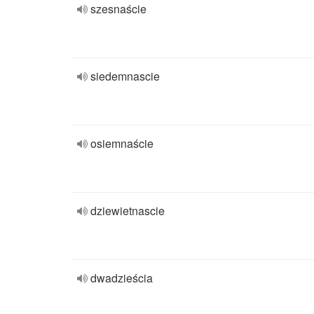
szesnaście
siedemnascie
osiemnaście
dziewietnascie
dwadzieścia