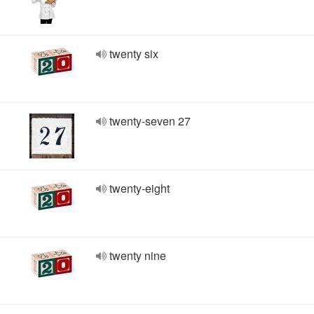
twenty six
twenty-seven 27
twenty-eight
twenty nine