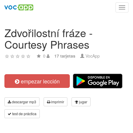
Toggl
navig
Zdvořilostní fráze -
Courtesy Phrases
0
17 tarjetas
VocApp
empezar lección
descargar mp3
imprimir
jugar
test de práctica