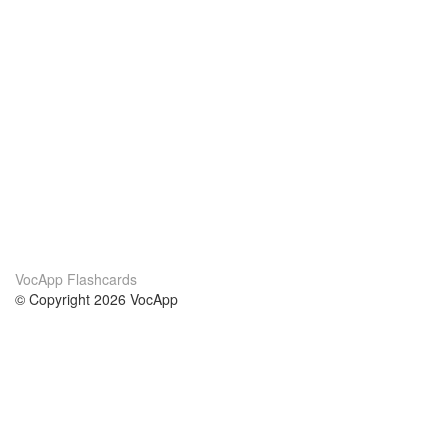
VocApp Flashcards
© Copyright 2026 VocApp
02-798 Mielczarskiego 8/58
Warsaw, Poland (EU)