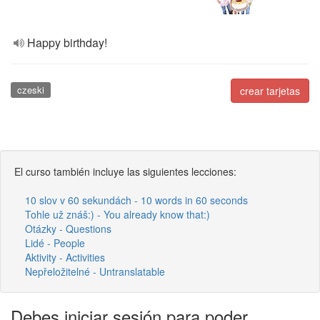
Happy birthday!
czeski
crear tarjetas
El curso también incluye las siguientes lecciones:
10 slov v 60 sekundách - 10 words in 60 seconds
Tohle už znáš:) - You already know that:)
Otázky - Questions
Lidé - People
Aktivity - Activities
Nepřeložitelné - Untranslatable
Debes iniciar sesión para poder