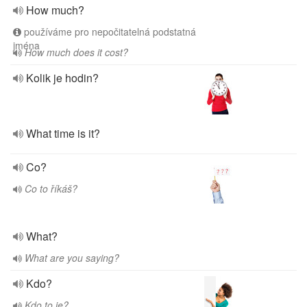
How much?
používáme pro nepočitatelná podstatná
jména
How much does it cost?
Kolik je hodin?
What time is it?
Co?
Co to říkáš?
What?
What are you saying?
Kdo?
Kdo to je?