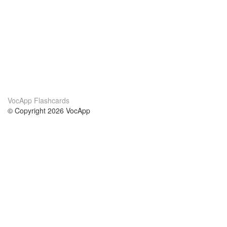
VocApp Flashcards
© Copyright 2026 VocApp
02-798 Mielczarskiego 8/58
Warsaw, Poland (EU)