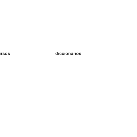
ursos
diccionarios
tudio inglés
tudio alemán
tudio francés
tudio ruso
tudio noruego
tudio sueco