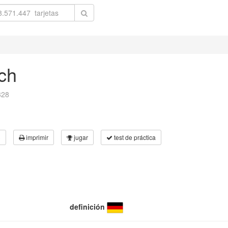
ch
328
3
imprimir
jugar
test de práctica
definición