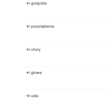
gorączka
przeziębienie
chory
głowa
usta