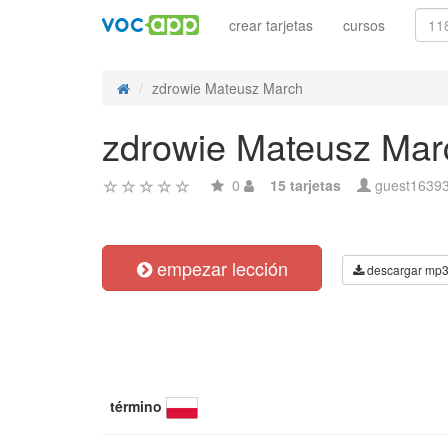
crear tarjetas
cursos
zdrowie Mateusz March
zdrowie Mateusz Mar
0
15 tarjetas
guest1639
empezar lección
descargar mp
término