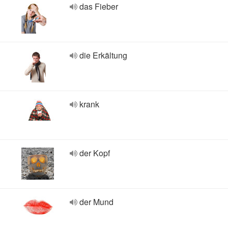
das Fieber
die Erkältung
krank
der Kopf
der Mund