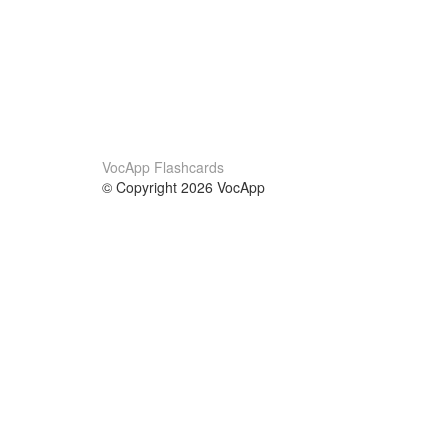
VocApp Flashcards
© Copyright 2026 VocApp
02-798 Mielczarskiego 8/58
Warsaw, Poland (EU)