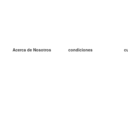
Acerca de Nosotros
condiciones
c
nuestro equipo
100% Garantía
es
blog
política de privacidad
es
prácticas Erasmus+
condiciones
es
prácticas a distancia
GDPR
es
es
Contacto
Más
es
contáctanos
tarjetas nuevas
algunos blogs
Ayuda
catálogo
Preguntas frecuentes