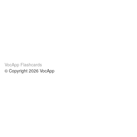
VocApp Flashcards
© Copyright 2026 VocApp
02-798 Mielczarskiego 8/58
Warsaw, Poland (EU)