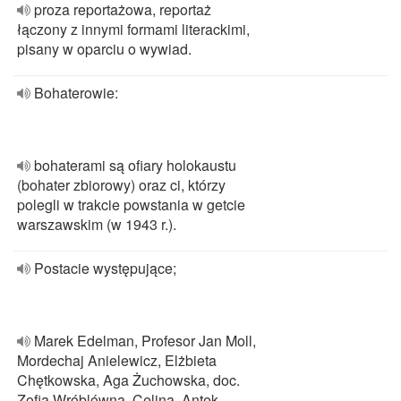
proza reportażowa, reportaż
łączony z innymi formami literackimi,
pisany w oparciu o wywiad.
Bohaterowie:
bohaterami są ofiary holokaustu
(bohater zbiorowy) oraz ci, którzy
polegli w trakcie powstania w getcie
warszawskim (w 1943 r.).
Postacie występujące;
Marek Edelman, Profesor Jan Moll,
Mordechaj Anielewicz, Elżbieta
Chętkowska, Aga Żuchowska, doc.
Zofia Wróblówna, Celina, Antek