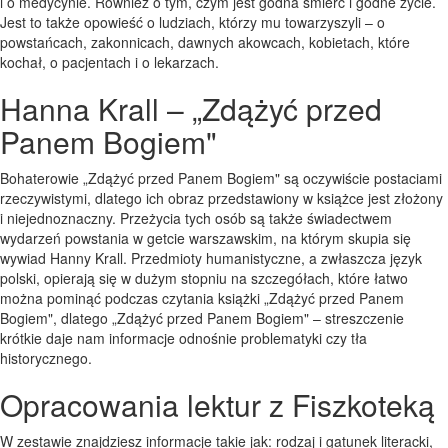
i o medycynie. Również o tym, czym jest godna śmierć i godne życie.
Jest to także opowieść o ludziach, którzy mu towarzyszyli – o
powstańcach, zakonnicach, dawnych akowcach, kobietach, które
kochał, o pacjentach i o lekarzach.
Hanna Krall – „Zdążyć przed
Panem Bogiem"
Bohaterowie „Zdążyć przed Panem Bogiem" są oczywiście postaciami
rzeczywistymi, dlatego ich obraz przedstawiony w książce jest złożony
i niejednoznaczny. Przeżycia tych osób są także świadectwem
wydarzeń powstania w getcie warszawskim, na którym skupia się
wywiad Hanny Krall. Przedmioty humanistyczne, a zwłaszcza język
polski, opierają się w dużym stopniu na szczegółach, które łatwo
można pominąć podczas czytania książki „Zdążyć przed Panem
Bogiem", dlatego „Zdążyć przed Panem Bogiem" – streszczenie
krótkie daje nam informacje odnośnie problematyki czy tła
historycznego.
Opracowania lektur z Fiszkoteką
W zestawie znajdziesz informacje takie jak: rodzaj i gatunek literacki,