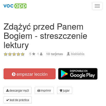
Toggl
navig
Zdążyć przed Panem
Bogiem - streszczenie
lektury
5
1
10 tarjetas
blablabla
empezar lección
descargar mp3
imprimir
jugar
test de práctica