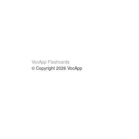
VocApp Flashcards
© Copyright 2026 VocApp
02-798 Mielczarskiego 8/58
Warsaw, Poland (EU)