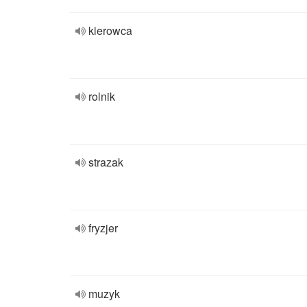
kierowca
rolnik
strazak
fryzjer
muzyk