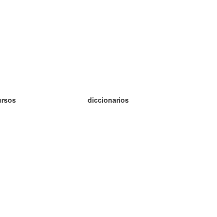
ursos
diccionarios
tudio inglés
tudio alemán
tudio francés
tudio ruso
tudio noruego
tudio sueco