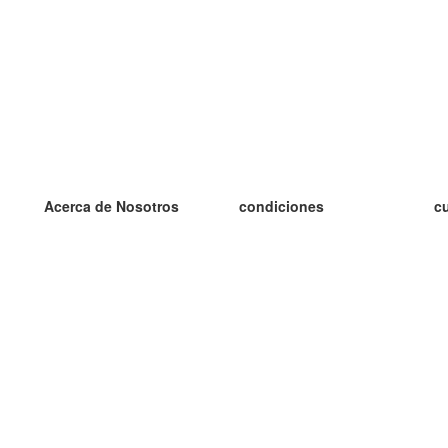
Acerca de Nosotros
condiciones
c
nuestro equipo
100% Garantía
es
blog
política de privacidad
es
prácticas Erasmus+
condiciones
es
prácticas a distancia
GDPR
es
es
Contacto
Más
es
contáctanos
tarjetas nuevas
algunos blogs
Ayuda
catálogo
Preguntas frecuentes