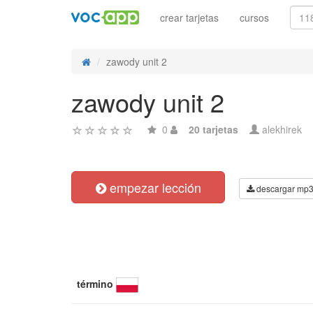
crear tarjetas
cursos
zawody unit 2
zawody unit 2
0
20 tarjetas
alekhirek
empezar lección
descargar mp
término