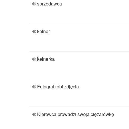
sprzedawca
kelner
kelnerka
Fotograf robi zdjęcia
Kierowca prowadzi swoją ciężarówkę