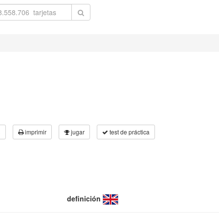
3
imprimir
jugar
test de práctica
definición