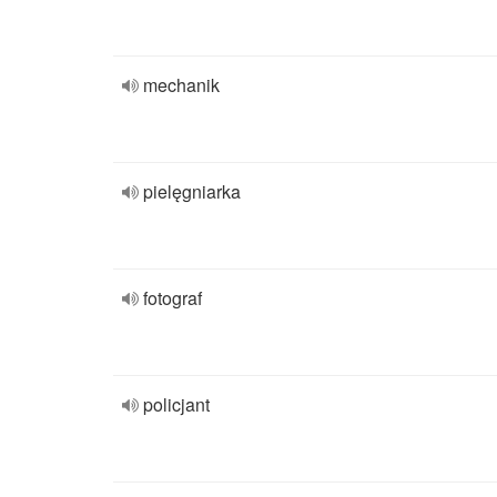
mechanik
pielęgniarka
fotograf
policjant