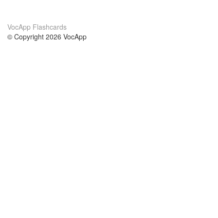
VocApp Flashcards
© Copyright 2026 VocApp
02-798 Mielczarskiego 8/58
Warsaw, Poland (EU)
Acerca de Nosotros
condiciones
nuestro equipo
100% Garantía
blog
política de privacidad
prácticas Erasmus+
condiciones
prácticas a distancia
GDPR
Contacto
cursos