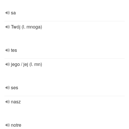
sa
Twój (l. mnoga)
tes
jego / jej (l. mn)
ses
nasz
notre