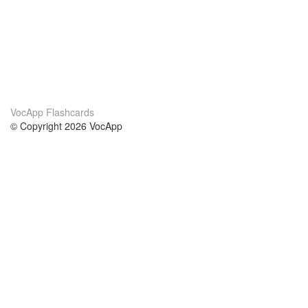
VocApp Flashcards
© Copyright 2026 VocApp
02-798 Mielczarskiego 8/58
Warsaw, Poland (EU)
Acerca de Nosotros
condiciones