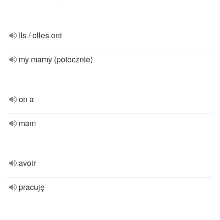
Ils / elles ont
my mamy (potocznie)
on a
mam
avoir
pracuję