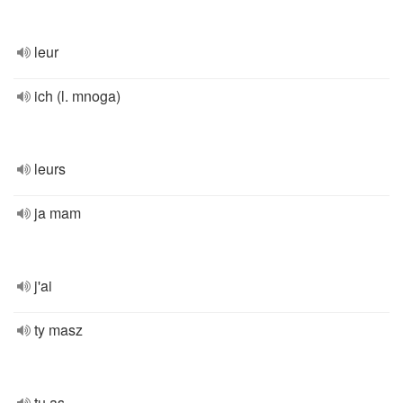
leur
ich (l. mnoga)
leurs
ja mam
j'ai
ty masz
tu as