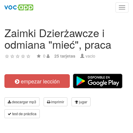
Toggl
navig
Zaimki Dzierżawcze i
odmiana "mieć", praca
0
25 tarjetas
vacio
empezar lección
descargar mp3
imprimir
jugar
test de práctica