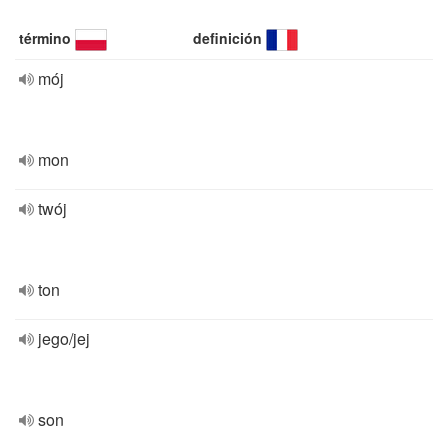
término
definición
mój
mon
twój
ton
jego/jej
son