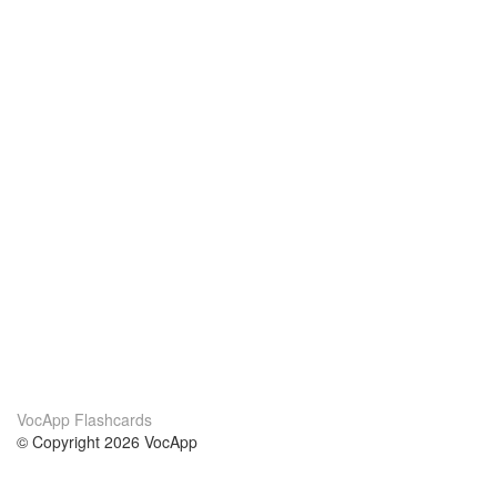
VocApp Flashcards
© Copyright 2026 VocApp
02-798 Mielczarskiego 8/58