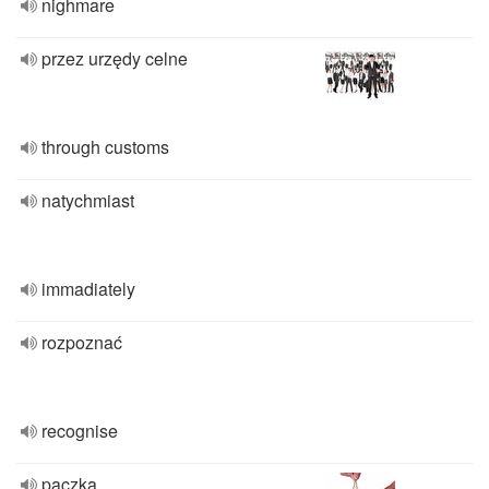
nighmare
przez urzędy celne
through customs
natychmiast
immadiately
rozpoznać
recognise
paczka