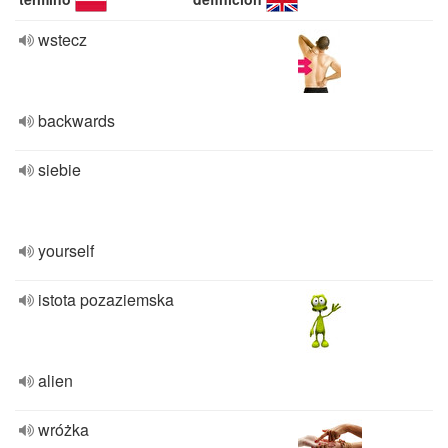
wstecz
backwards
siebie
yourself
istota pozaziemska
alien
wróżka