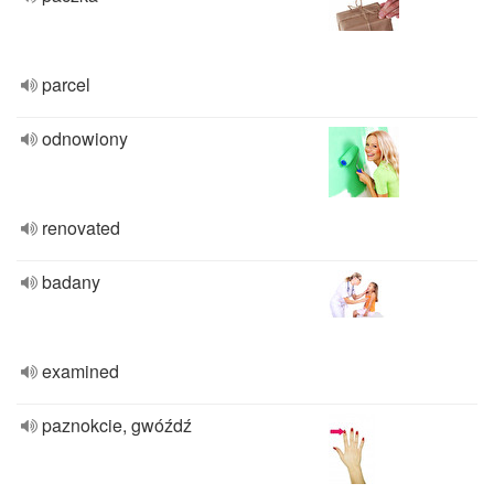
parcel
odnowiony
renovated
badany
examined
paznokcie, gwóźdź