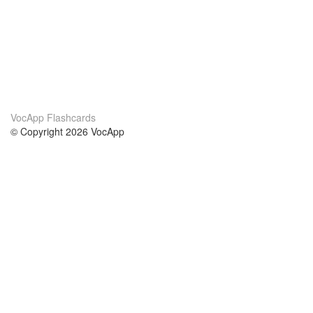
VocApp Flashcards
© Copyright 2026 VocApp
02-798 Mielczarskiego 8/58
Warsaw, Poland (EU)
Acerca de Nosotros
condiciones