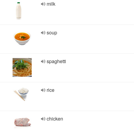
milk
soup
spaghetti
rice
chicken