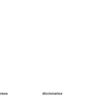
ursos
diccionarios
tudio inglés
tudio alemán