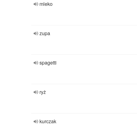
mleko
zupa
spagetti
ryż
kurczak