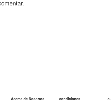
comentar.
Acerca de Nosotros
condiciones
c
nuestro equipo
100% Garantía
es
blog
política de privacidad
es