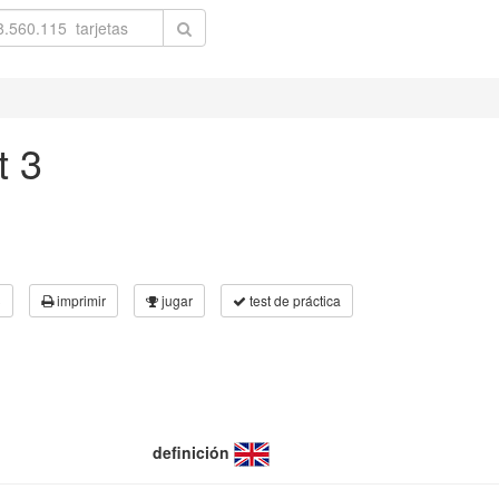
t 3
3
imprimir
jugar
test de práctica
definición