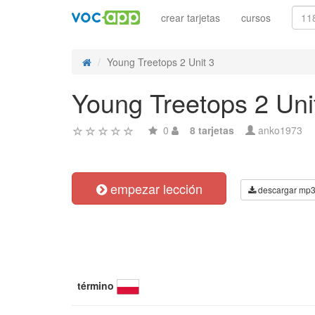
crear tarjetas
cursos
Young Treetops 2 Unit 3
Young Treetops 2 Uni
0
8 tarjetas
anko1973
empezar lección
descargar mp
término