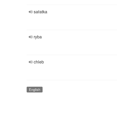
sałatka
ryba
chleb
English