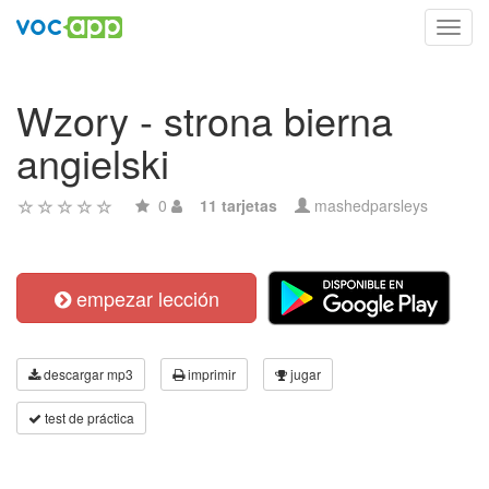
Toggl
navig
Wzory - strona bierna
angielski
0
11 tarjetas
mashedparsleys
empezar lección
descargar mp3
imprimir
jugar
test de práctica