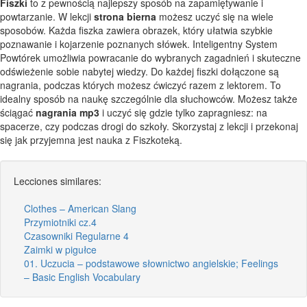
Fiszki
to z pewnością najlepszy sposób na zapamiętywanie i
powtarzanie. W lekcji
strona bierna
możesz uczyć się na wiele
sposobów. Każda fiszka zawiera obrazek, który ułatwia szybkie
poznawanie i kojarzenie poznanych słówek. Inteligentny System
Powtórek umożliwia powracanie do wybranych zagadnień i skuteczne
odświeżenie sobie nabytej wiedzy. Do każdej fiszki dołączone są
nagrania, podczas których możesz ćwiczyć razem z lektorem. To
idealny sposób na naukę szczególnie dla słuchowców. Możesz także
ściągać
nagrania mp3
i uczyć się gdzie tylko zapragniesz: na
spacerze, czy podczas drogi do szkoły. Skorzystaj z lekcji i przekonaj
się jak przyjemna jest nauka z Fiszkoteką.
Lecciones similares:
Clothes – American Slang
Przymiotniki cz.4
Czasowniki Regularne 4
Zaimki w pigułce
01. Uczucia – podstawowe słownictwo angielskie; Feelings
– Basic English Vocabulary