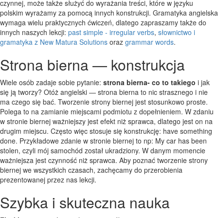
czynnej, może także służyć do wyrażania treści, które w języku
polskim wyrażamy za pomocą innych konstrukcji. Gramatyka angielska
wymaga wielu praktycznych ćwiczeń, dlatego zapraszamy także do
innych naszych lekcji:
past simple - irregular verbs
,
słownictwo i
gramatyka z New Matura Solutions
oraz
grammar words
.
Strona bierna — konstrukcja
Wiele osób zadaje sobie pytanie:
strona bierna- co to takiego
i jak
się ją tworzy? Otóż angielski — strona bierna to nic strasznego i nie
ma czego się bać. Tworzenie strony biernej jest stosunkowo proste.
Polega to na zamianie miejscami podmiotu z dopełnieniem. W zdaniu
w stronie biernej ważniejszy jest efekt niż sprawca, dlatego jest on na
drugim miejscu. Często więc stosuje się konstrukcję: have something
done. Przykładowe zdanie w stronie biernej to np: My car has been
stolen, czyli mój samochód został ukradziony. W danym momencie
ważniejsza jest czynność niż sprawca. Aby poznać tworzenie strony
biernej we wszystkich czasach, zachęcamy do przerobienia
prezentowanej przez nas lekcji.
Szybka i skuteczna nauka