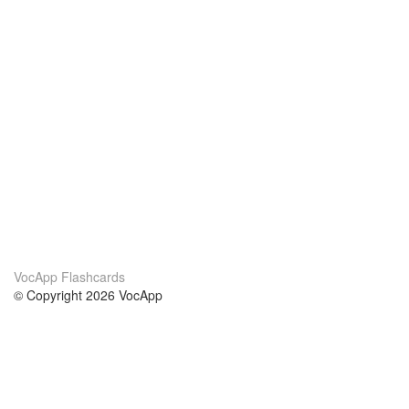
VocApp Flashcards
© Copyright 2026 VocApp
02-798 Mielczarskiego 8/58
Warsaw, Poland (EU)