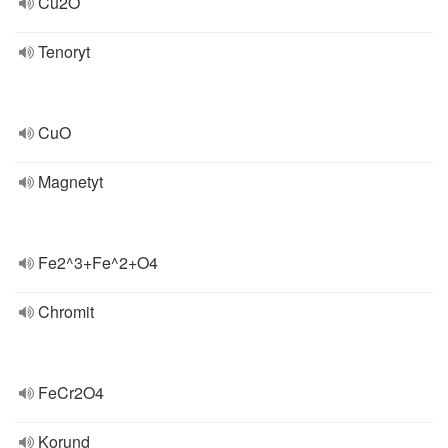
Cu2O
Tenoryt
CuO
Magnetyt
Fe2^3+Fe^2+O4
Chromit
FeCr2O4
Korund