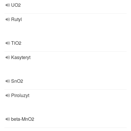
UO2
Rutyl
TiO2
Kasyteryt
SnO2
Piroluzyt
beta-MnO2