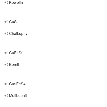
Kowelin
CuS
Chalkopiryt
CuFeS2
Bornit
Cu5FeS4
Molibdenit