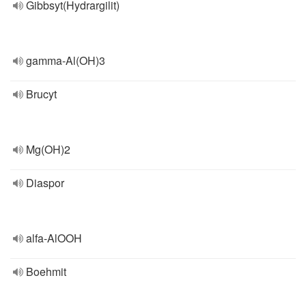
Gibbsyt(Hydrargilit)
gamma-Al(OH)3
Brucyt
Mg(OH)2
Diaspor
alfa-AlOOH
Boehmit