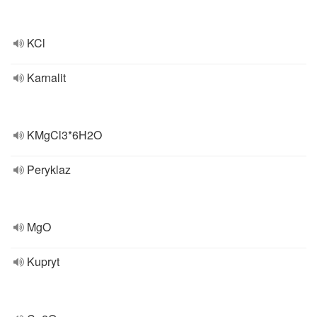
KCl
Karnalit
KMgCl3*6H2O
Peryklaz
MgO
Kupryt