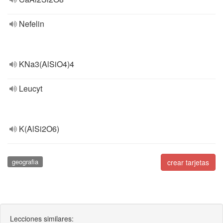
Nefelin
KNa3(AlSiO4)4
Leucyt
K(AlSi2O6)
geografia
crear tarjetas
Lecciones similares: