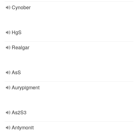
Cynober
HgS
Realgar
AsS
Aurypigment
As2S3
Antymonit