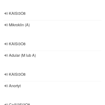
KAlSi3O8
Mikroklin (A)
KAlSi3O8
Adular (M lub A)
KAlSi3O8
Anortyt
CaAl2Si2O8