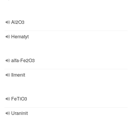
Al2O3
Hematyt
alfa-Fe2O3
Ilmenit
FeTiO3
Uraninit