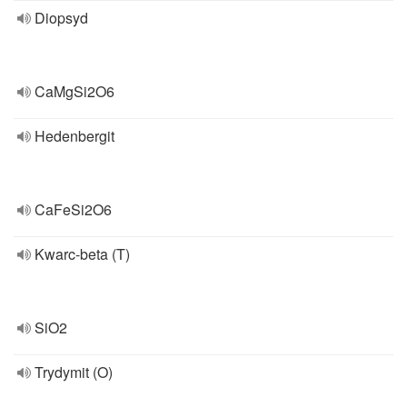
Diopsyd
CaMgSi2O6
Hedenbergit
CaFeSi2O6
Kwarc-beta (T)
SiO2
Trydymit (O)