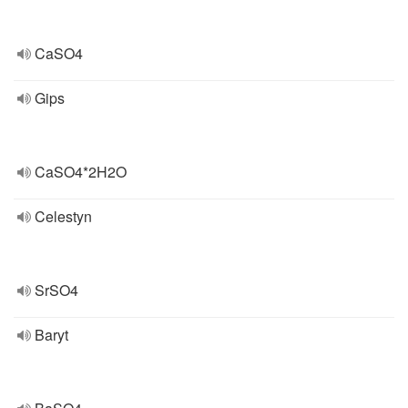
CaSO4
Gips
CaSO4*2H2O
Celestyn
SrSO4
Baryt