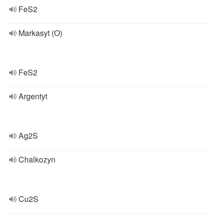
FeS2
Markasyt (O)
FeS2
Argentyt
Ag2S
Chalkozyn
Cu2S