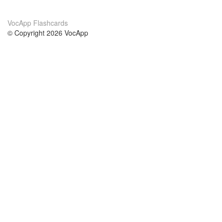
VocApp Flashcards
© Copyright 2026 VocApp
02-798 Mielczarskiego 8/58
Warsaw, Poland (EU)
Acerca de Nosotros
condiciones
nuestro equipo
100% Garantía
blog
política de privacidad
prácticas Erasmus+
condiciones
prácticas a distancia
GDPR
Contacto
cursos