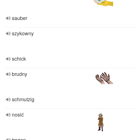
sauber
szykowny
schick
brudny
schmutzig
nosić
tragen