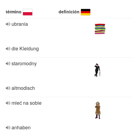
término
definición
ubrania
die Kleidung
staromodny
altmodisch
mieć na sobie
anhaben