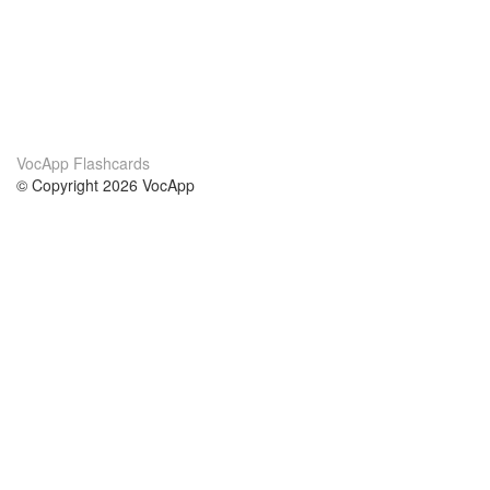
VocApp Flashcards
© Copyright 2026 VocApp
02-798 Mielczarskiego 8/58
Warsaw, Poland (EU)
Acerca de Nosotros
condiciones
nuestro equipo
100% Garantía