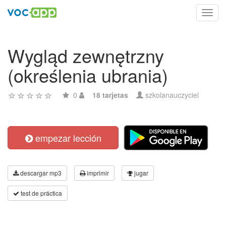
Toggl
navig
Wygląd zewnętrzny
(określenia ubrania)
0
18 tarjetas
szkolanauczyciel
empezar lección
descargar mp3
imprimir
jugar
test de práctica