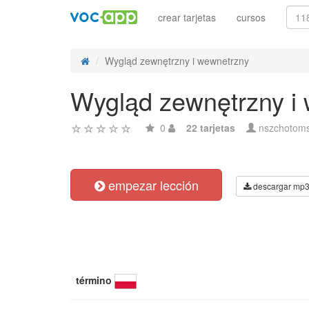
crear tarjetas
cursos
Wygląd zewnętrzny i wewnetrzny
Wygląd zewnętrzny i
0
22 tarjetas
nszchotom
empezar lección
descargar mp
término