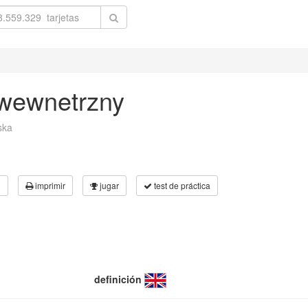
 wewnetrzny
ska
3
imprimir
jugar
test de práctica
definición