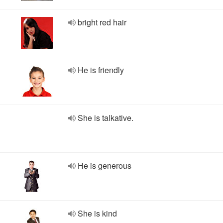
bright red hair
He is friendly
She is talkative.
He is generous
She is kind