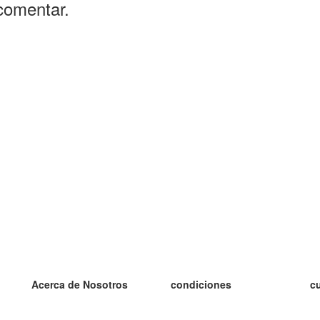
comentar.
Acerca de Nosotros
condiciones
c
nuestro equipo
100% Garantía
es
blog
política de privacidad
es