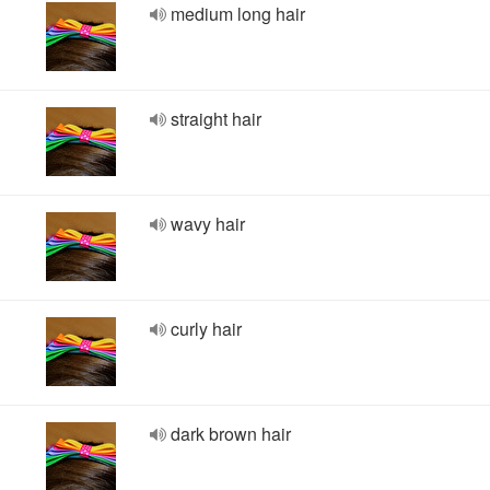
medium long hair
straight hair
wavy hair
curly hair
dark brown hair