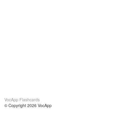
VocApp Flashcards
© Copyright 2026 VocApp
02-798 Mielczarskiego 8/58
Warsaw, Poland (EU)