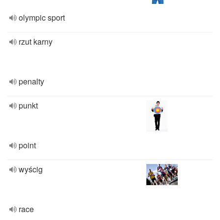
olympic sport
rzut karny
penalty
punkt
point
wyścig
race