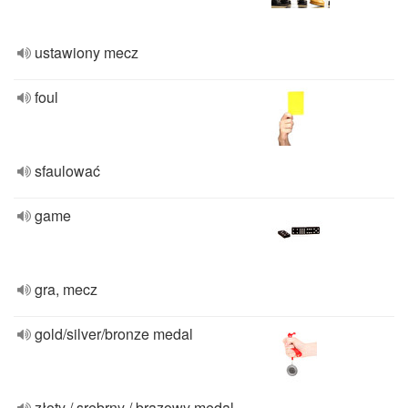
ustawiony mecz
foul
sfaulować
game
gra, mecz
gold/silver/bronze medal
złoty / srebrny / brązowy medal