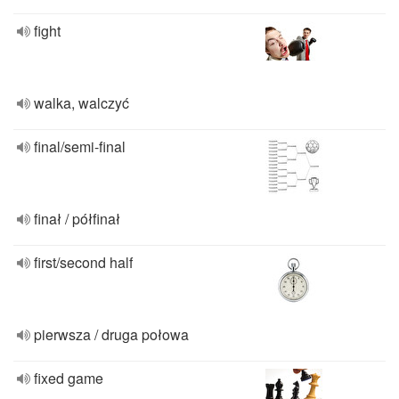
fight
walka, walczyć
final/semi-final
finał / półfinał
first/second half
pierwsza / druga połowa
fixed game