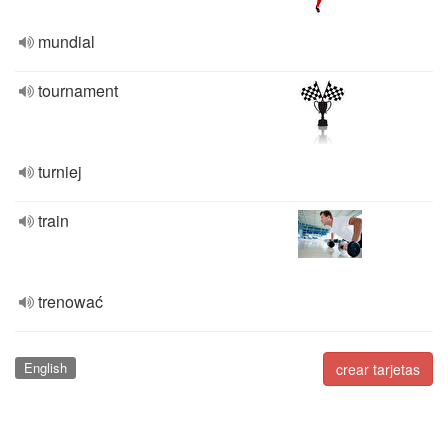
mundial
tournament
turniej
train
trenować
English
crear tarjetas