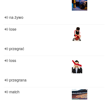
na żywo
lose
przegrać
loss
przegrana
match