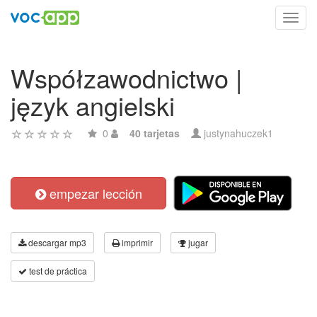
Toggl
navig
Współzawodnictwo |
język angielski
0
40 tarjetas
justynahuczek1
empezar lección
descargar mp3
imprimir
jugar
test de práctica