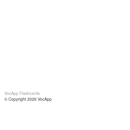
VocApp Flashcards
© Copyright 2026 VocApp
02-798 Mielczarskiego 8/58
Warsaw, Poland (EU)