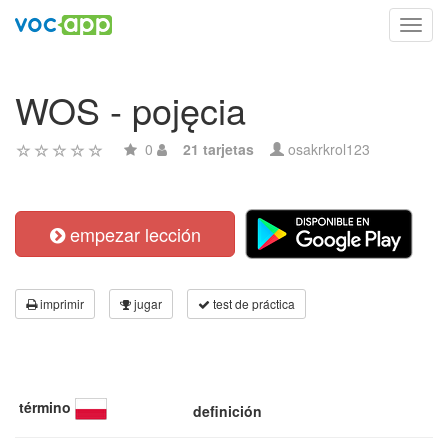
Toggl
navig
WOS - pojęcia
0
21 tarjetas
osakrkrol123
empezar lección
imprimir
jugar
test de práctica
término
definición