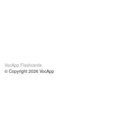
VocApp Flashcards
© Copyright 2026 VocApp
02-798 Mielczarskiego 8/58
Warsaw, Poland (EU)