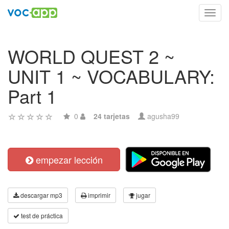
Toggl
navig
WORLD QUEST 2 ~
UNIT 1 ~ VOCABULARY:
Part 1
0
24 tarjetas
agusha99
empezar lección
descargar mp3
imprimir
jugar
test de práctica