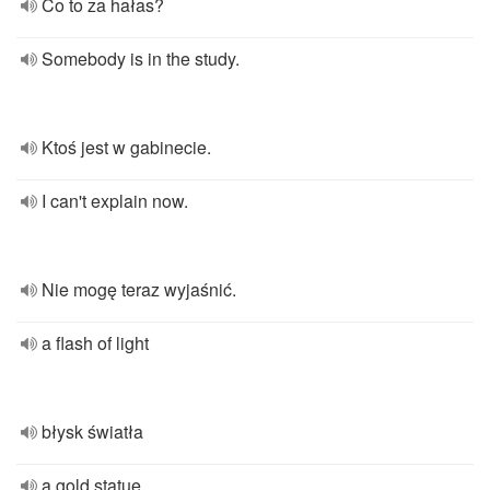
Co to za hałas?
Somebody is in the study.
Ktoś jest w gabinecie.
I can't explain now.
Nie mogę teraz wyjaśnić.
a flash of light
błysk światła
a gold statue