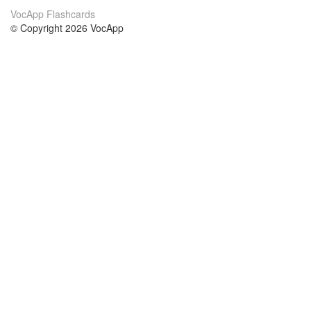
VocApp Flashcards
© Copyright 2026 VocApp
02-798 Mielczarskiego 8/58
Warsaw, Poland (EU)
Acerca de Nosotros
condiciones
nuestro equipo
100% Garantía
blog
política de privacidad
prácticas Erasmus+
condiciones
prácticas a distancia
GDPR
Contacto
cursos
contáctanos
estudio inglés