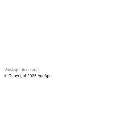
VocApp Flashcards
© Copyright 2026 VocApp
02-798 Mielczarskiego 8/58
Warsaw, Poland (EU)