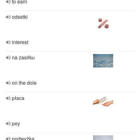
to earn
odsetki
interest
na zasiłku
on the dole
płaca
pey
podwyżka