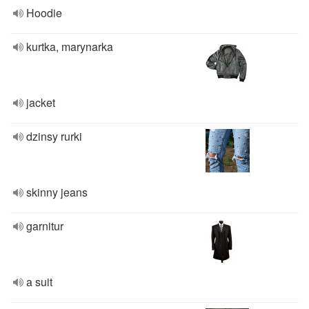
Hoodie
kurtka, marynarka
jacket
dzinsy rurki
skinny jeans
garnitur
a suit