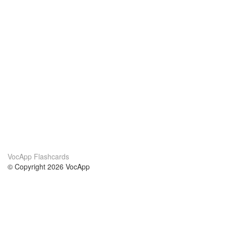
VocApp Flashcards
© Copyright 2026 VocApp
02-798 Mielczarskiego 8/58
Warsaw, Poland (EU)