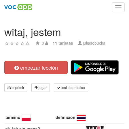
Toggl
navig
witaj, jestem
0
11 tarjetas
juliasobucka
empezar lección
imprimir
jugar
test de práctica
término
definición
Jak się masz?