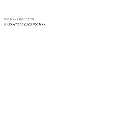
VocApp Flashcards
© Copyright 2026 VocApp
02-798 Mielczarskiego 8/58
Warsaw, Poland (EU)
Acerca de Nosotros
condiciones
nuestro equipo
100% Garantía
blog
política de privacidad
prácticas Erasmus+
condiciones
prácticas a distancia
GDPR