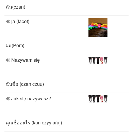
ฉัน​(czan)​
ja (facet)
ผม​(Pom)​
Nazywam się
ฉันชื่อ (czan​ czuu)
Jak się nazywasz?
คุณชื่ออะไร (kun czyy araj)