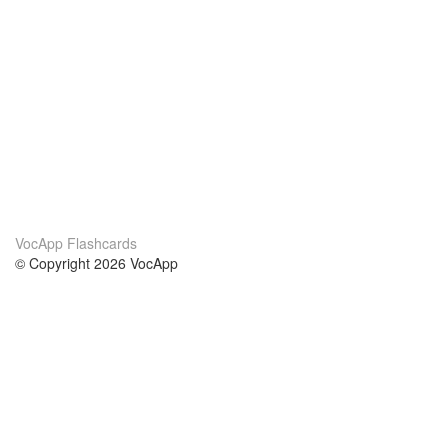
VocApp Flashcards
© Copyright 2026 VocApp
02-798 Mielczarskiego 8/58
Warsaw, Poland (EU)