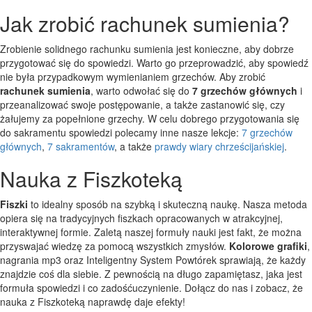
Jak zrobić rachunek sumienia?
Zrobienie solidnego rachunku sumienia jest konieczne, aby dobrze
przygotować się do spowiedzi. Warto go przeprowadzić, aby spowiedź
nie była przypadkowym wymienianiem grzechów. Aby zrobić
rachunek sumienia
, warto odwołać się do
7 grzechów głównych
i
przeanalizować swoje postępowanie, a także zastanowić się, czy
żałujemy za popełnione grzechy. W celu dobrego przygotowania się
do sakramentu spowiedzi polecamy inne nasze lekcje:
7 grzechów
głównych
,
7 sakramentów
, a także
prawdy wiary chrześcijańskiej
.
Nauka z Fiszkoteką
Fiszki
to idealny sposób na szybką i skuteczną naukę. Nasza metoda
opiera się na tradycyjnych fiszkach opracowanych w atrakcyjnej,
interaktywnej formie. Zaletą naszej formuły nauki jest fakt, że można
przyswajać wiedzę za pomocą wszystkich zmysłów.
Kolorowe grafiki
,
nagrania mp3 oraz Inteligentny System Powtórek sprawiają, że każdy
znajdzie coś dla siebie. Z pewnością na długo zapamiętasz, jaka jest
formuła spowiedzi i co zadośćuczynienie. Dołącz do nas i zobacz, że
nauka z Fiszkoteką naprawdę daje efekty!