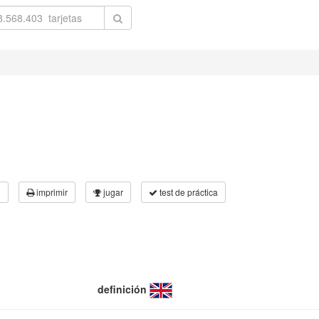
3
imprimir
jugar
test de práctica
definición