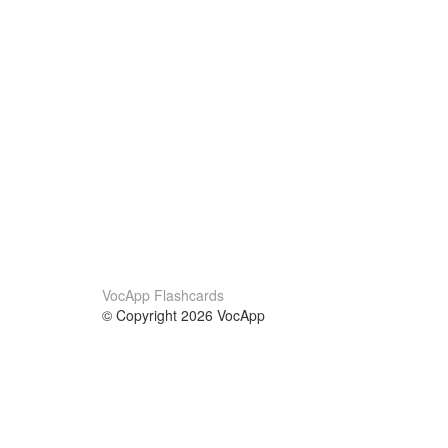
VocApp Flashcards
© Copyright 2026 VocApp
02-798 Mielczarskiego 8/58
Warsaw, Poland (EU)