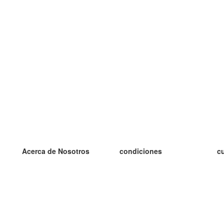
Acerca de Nosotros
condiciones
c
nuestro equipo
100% Garantía
es
blog
política de privacidad
es
prácticas Erasmus+
condiciones
es
prácticas a distancia
GDPR
es
es
Contacto
Más
es
contáctanos
tarjetas nuevas