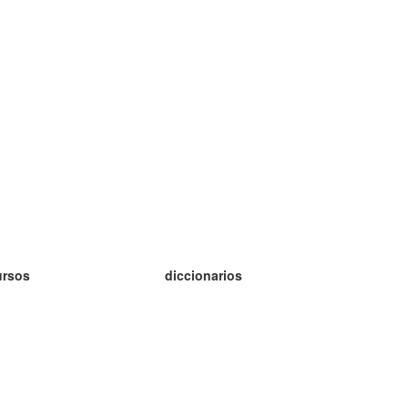
ursos
diccionarios
tudio inglés
tudio alemán
tudio francés
tudio ruso
tudio noruego
tudio sueco