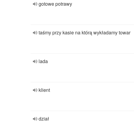
gotowe potrawy
taśmy przy kasie na którą wykładamy towar
lada
klient
dział