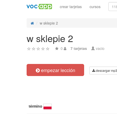
crear tarjetas
cursos
w sklepie 2
w sklepie 2
0
7 tarjetas
vacio
empezar lección
descargar mp
término