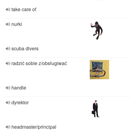
take care of
nurki
scuba divers
radzić sobie z/obsługiwać
handle
dyrektor
headmaster/principal