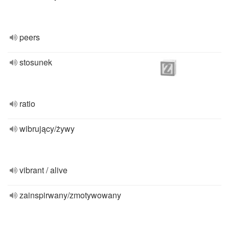
peers
stosunek
ratio
wibrujący/żywy
vibrant / alive
zainspirwany/zmotywowany