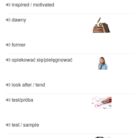
inspired / motivated
dawny
former
opiekować się/pielęgnować
look after / tend
test/próba
test / sample