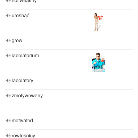
not wealthy
urosnąć
grow
labolatorium
labolatory
zmotywowany
motivated
rówieśnicy