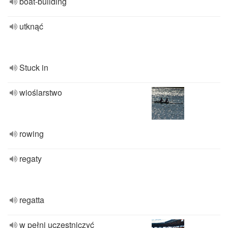
boat-building
utknąć
Stuck in
wioślarstwo
rowing
regaty
regatta
w pełni uczestniczyć