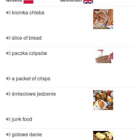
kromka chleba
slice of bread
paczka czipsów
a packet of crisps
śmieciowe jedzenie
junk food
gotowe danie