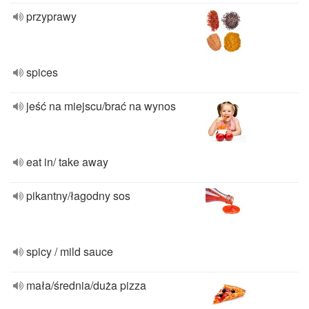
przyprawy
spices
jeść na miejscu/brać na wynos
eat in/ take away
pikantny/łagodny sos
spicy / mild sauce
mała/średnia/duża pizza