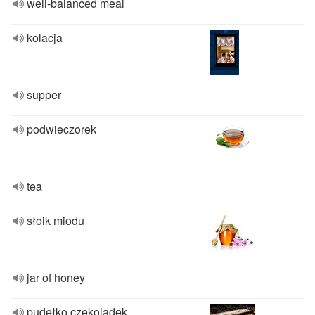
well-balanced meal
kolacja
supper
podwieczorek
tea
słoik miodu
jar of honey
pudełko czekoladek